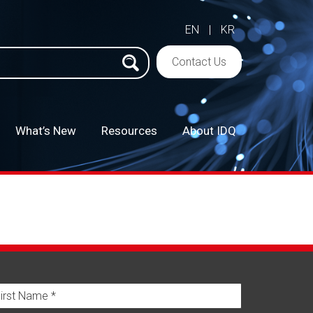
EN
|
KR
h
Contact Us
What’s New
Resources
About IDQ
–